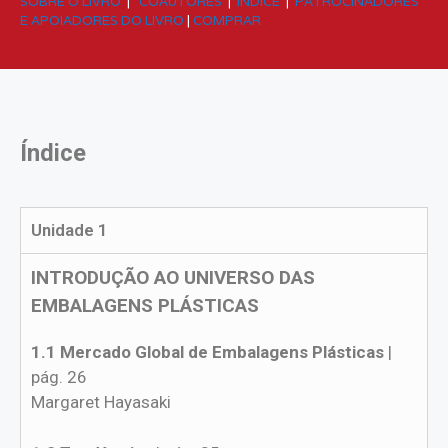
SOBRE O LIVRO
|
COAUTORES
|
ÍNDICE
|
PATROCINADORES
E APOIADORES DO LIVRO
|
COMPRAR
Índice
Unidade 1
INTRODUÇÃO AO UNIVERSO DAS
EMBALAGENS PLÁSTICAS
1.1 Mercado Global de Embalagens Plásticas
|
pág. 26
Margaret Hayasaki