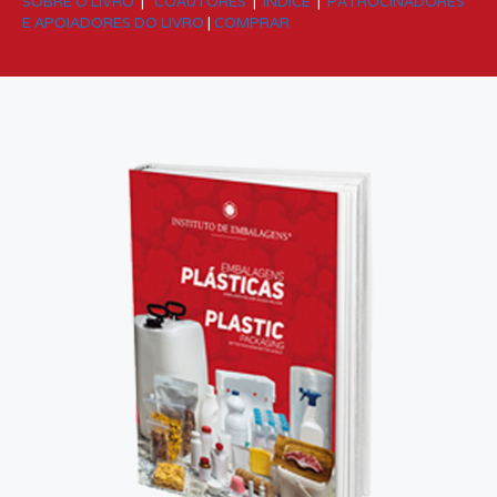
SOBRE O LIVRO
|
COAUTORES
|
ÍNDICE
|
PATROCINADORES
E APOIADORES DO LIVRO
|
COMPRAR