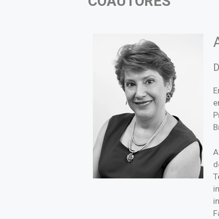
COAUTORES
D
E
e
P
B
A
d
T
i
i
F