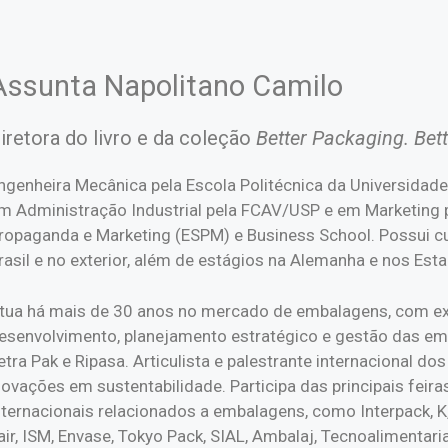
Assunta Napolitano Camilo
iretora do livro e da coleção
Better Packaging. Bet
ngenheira Mecânica pela Escola Politécnica da Universidade
m Administração Industrial pela FCAV/USP e em Marketing p
ropaganda e Marketing (ESPM) e Business School. Possui c
rasil e no exterior, além de estágios na Alemanha e nos Est
tua há mais de 30 anos no mercado de embalagens, com ex
esenvolvimento, planejamento estratégico e gestão das em
etra Pak e Ripasa. Articulista e palestrante internacional d
novações em sustentabilidade. Participa das principais feira
nternacionais relacionados a embalagens, como Interpack, K
air, ISM, Envase, Tokyo Pack, SIAL, Ambalaj, Tecnoalimentari