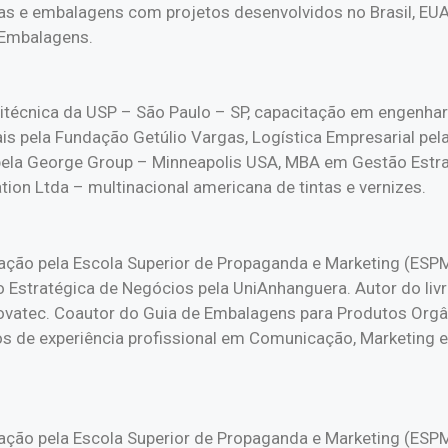
s e embalagens com projetos desenvolvidos no Brasil, EUA,
e Embalagens.
litécnica da USP – São Paulo – SP, capacitação em engenha
ais pela Fundação Getúlio Vargas, Logística Empresarial pel
a pela George Group – Minneapolis USA, MBA em Gestão Estr
ion Ltda – multinacional americana de tintas e vernizes.
ção pela Escola Superior de Propaganda e Marketing (ESP
 Estratégica de Negócios pela UniAnhanguera. Autor do li
ovatec. Coautor do Guia de Embalagens para Produtos Orgâni
 de experiência profissional em Comunicação, Marketing e 
ção pela Escola Superior de Propaganda e Marketing (ESP