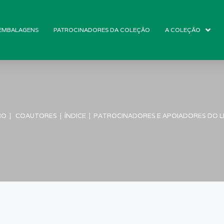
 EMBALAGENS
PATROCINADORES DA COLEÇÃO
A COLEÇÃO
RO
|
COAUTORES
|
ÍNDICE
|
PATROCINADORES E APOIADORES DO L